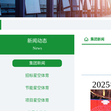
集团新闻
新闻动态
News
集团新闻
招标星空体育
20
节能星空体育
项目星空体育