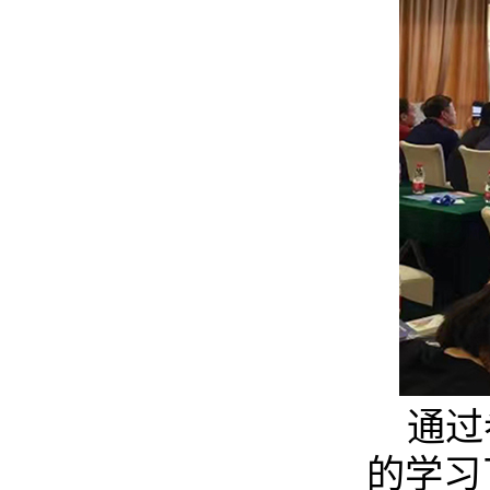
通过
的学习