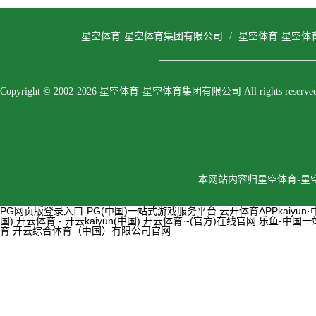
星空体育-星空体育集团有限公司
/
星空体育-星空
Copyright © 2002-2026 星空体育-星空体育集团有限公司 All rights reserved
本网站内容归星空体育-星
PG网页版登录入口-PG(中国)一站式游戏服务平台
云开体育APPkaiyu
国)
开云体育 - 开云kaiyun(中国)
开云体育·-(官方)在线官网
乐鱼-中国一
育
开云综合体育（中国）有限公司官网