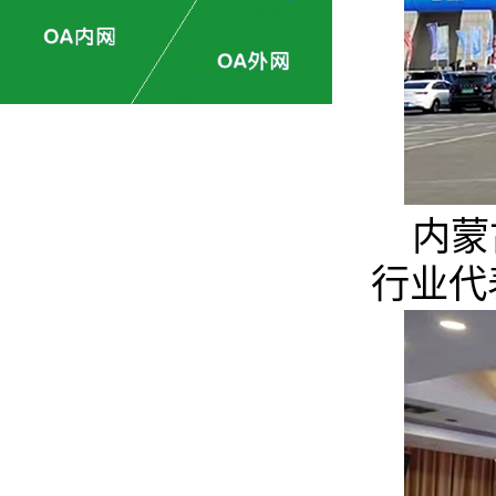
内蒙
行业代