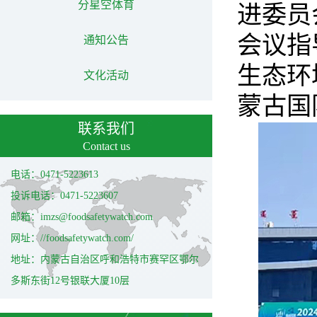
分星空体育
进委员
会议指
通知公告
生态环
文化活动
蒙古国
联系我们
Contact us
电话：0471-5223613
投诉电话：0471-5223607
邮箱：imzs@foodsafetywatch.com
网址：//foodsafetywatch.com/
地址：内蒙古自治区呼和浩特市赛罕区鄂尔
多斯东街12号银联大厦10层