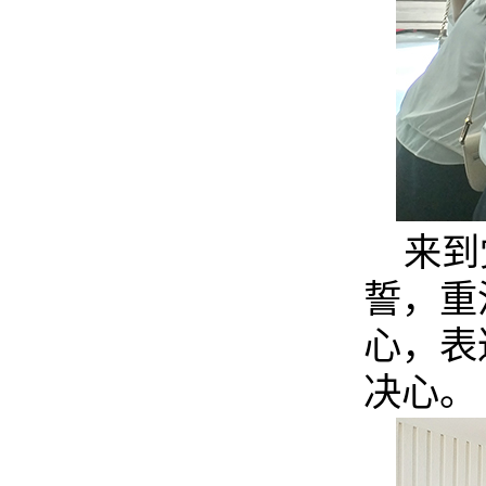
来到
誓，重
心，表
决心。