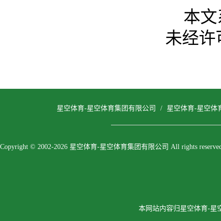
本文
未经许
星空体育-星空体育集团有限公司
/
星空体育-星空
Copyright © 2002-2026 星空体育-星空体育集团有限公司 All rights reserved
本网站内容归星空体育-星