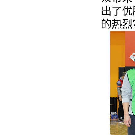
出了优
的热烈