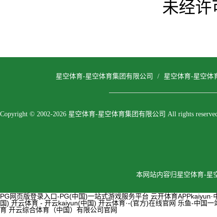
未经许
星空体育-星空体育集团有限公司
/
星空体育-星空
Copyright © 2002-2026 星空体育-星空体育集团有限公司 All rights reserved
本网站内容归星空体育-星
PG网页版登录入口-PG(中国)一站式游戏服务平台
云开体育APPkaiyu
国)
开云体育 - 开云kaiyun(中国)
开云体育·-(官方)在线官网
乐鱼-中国一
育
开云综合体育（中国）有限公司官网