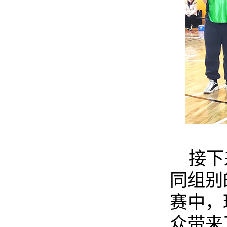
接下
同组别
赛中，
众带来