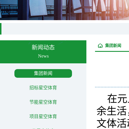
集团新闻
新闻动态
News
集团新闻
招标星空体育
在元
节能星空体育
余生活
项目星空体育
文体活