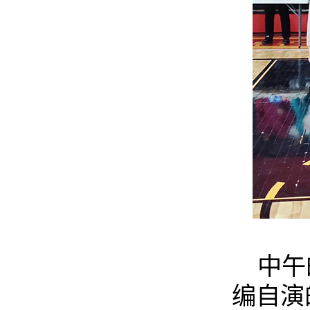
中午
编自演