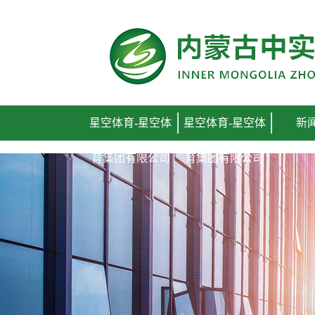
星空体育
星空体育-星空体
星空体育-星空体
新
育集团有限公司
育集团有限公司