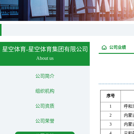
公司业绩
星空体育-星空体育集团有限公司
About us
公司简介
组织机构
序号
公司资质
1
呼和
2
内蒙
公司荣誉
3
内蒙
4
元和