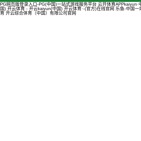
PG网页版登录入口-PG(中国)一站式游戏服务平台
云开体育APPkaiyu
国)
开云体育 - 开云kaiyun(中国)
开云体育·-(官方)在线官网
乐鱼-中国一
育
开云综合体育（中国）有限公司官网