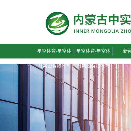
星空体育
星空体育-星空体
星空体育-星空体
新
育集团有限公司
育集团有限公司