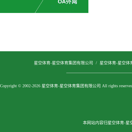
星空体育-星空体育集团有限公司
/
星空体育-星空
Copyright © 2002-2026 星空体育-星空体育集团有限公司 All rights reserved
本网站内容归星空体育-星