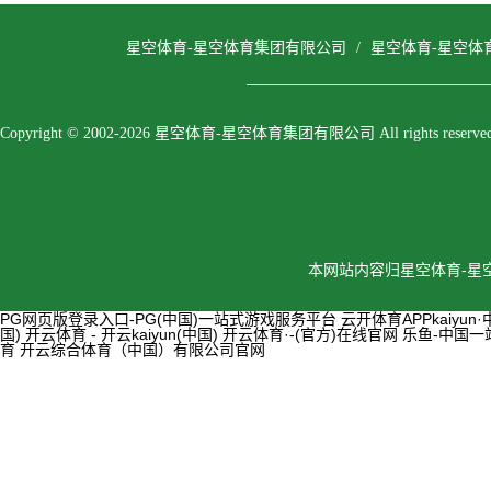
星空体育-星空体育集团有限公司
/
星空体育-星空
Copyright © 2002-2026 星空体育-星空体育集团有限公司 All rights reserved
本网站内容归星空体育-星
PG网页版登录入口-PG(中国)一站式游戏服务平台
云开体育APPkaiyu
国)
开云体育 - 开云kaiyun(中国)
开云体育·-(官方)在线官网
乐鱼-中国一
育
开云综合体育（中国）有限公司官网