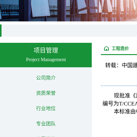
工程造价
项目管理
Project Management
转载：中国
公司简介
资质荣誉
现批准《
编号为T/CCEA
行业地位
本标准由
专业团队